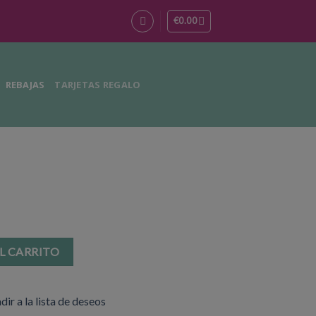
€
0.00
REBAJAS
TARJETAS REGALO
o
L CARRITO
dir a la lista de deseos