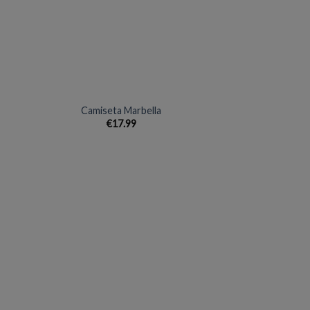
 de
lista de
eos
deseos
+
Camiseta Marbella
€
17.99
dir
Añadir
a
a la
 de
lista de
eos
deseos