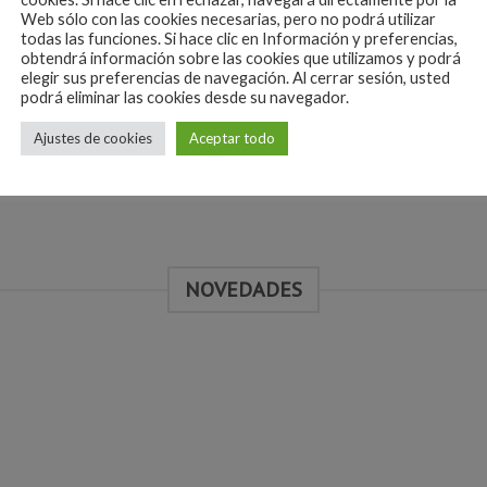
SIN EXISTENCIAS
SIN EXISTENCIAS
deseos
des
Web sólo con las cookies necesarias, pero no podrá utilizar
todas las funciones. Si hace clic en Información y preferencias,
obtendrá información sobre las cookies que utilizamos y podrá
elegir sus preferencias de navegación. Al cerrar sesión, usted
podrá eliminar las cookies desde su navegador.
+
Ajustes de cookies
Aceptar todo
€
19.99
€
26
BAJAS
REBAJAS
El
El
El
€
15.99
€
20
rsey Croacia
Jersey Montreal
precio
precio
prec
original
actual
orig
era:
es:
era:
€19.99.
€15.99.
€26.
NOVEDADES
Añadir
Aña
a la
a l