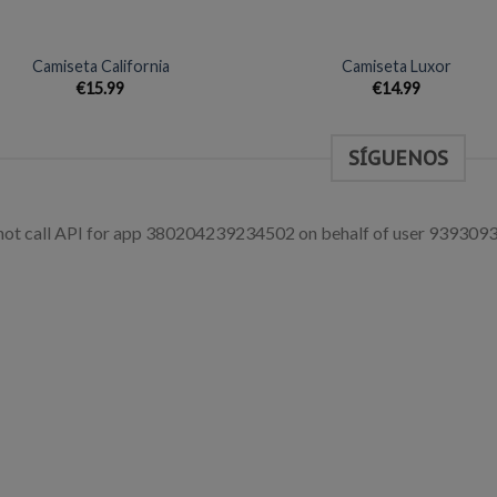
+
Camiseta California
Camiseta Luxor
€
15.99
€
14.99
SÍGUENOS
ot call API for app 380204239234502 on behalf of user 93930