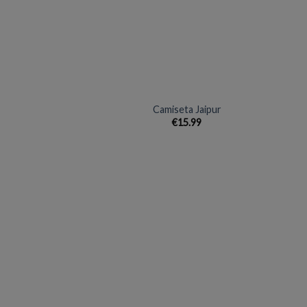
lista de
deseos
+
+
Camiseta Jaipur
€
15.99
Añadir
a la
lista de
deseos