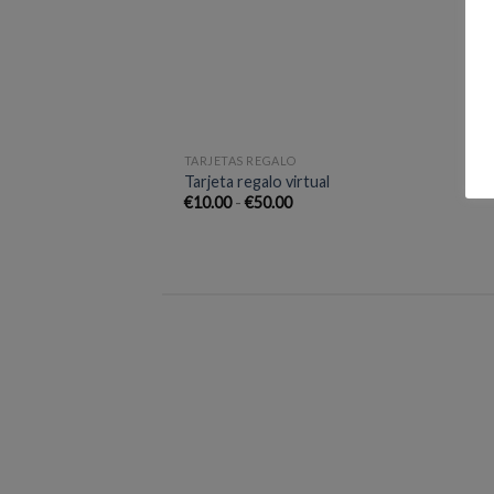
deseos
+
+
TARJETAS REGALO
RE
Tarjeta regalo virtual
Je
Rango
€
10.00
-
€
50.00
de
precios:
desde
€10.00
hasta
€50.00
Añadir
a la