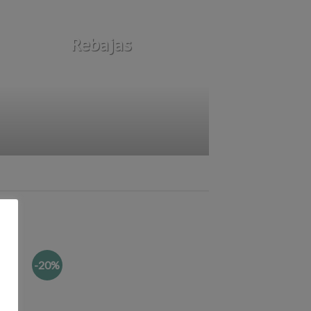
Rebajas
-20%
dir
Añadir
la
a la
a de
lista de