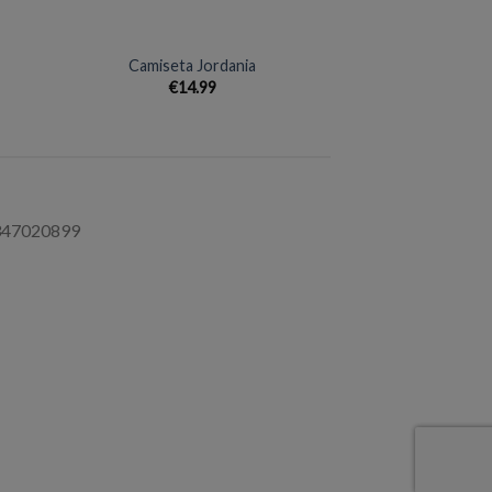
+
Camiseta Jordania
€
14.99
9347020899