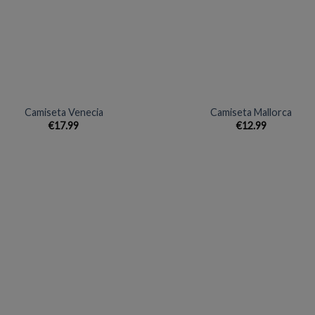
lista de
lista
deseos
des
+
Camiseta Venecia
Camiseta Mallorca
€
17.99
€
12.99
Añadir
Aña
a la
a l
lista de
lista
deseos
des