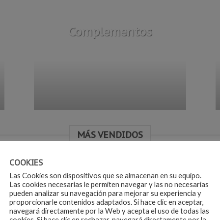
Complementos
MÁS VENDIDOS
COOKIES
Las Cookies son dispositivos que se almacenan en su equipo.
Las cookies necesarias le permiten navegar y las no necesarias
%
-22%
pueden analizar su navegación para mejorar su experiencia y
proporcionarle contenidos adaptados. Si hace clic en aceptar,
Añadir
Aña
navegará directamente por la Web y acepta el uso de todas las
a la
a 
cookies. Si hace clic en rechazar, navegará directamente por la
lista de
list