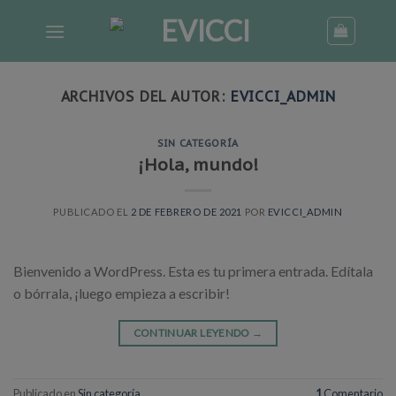
Skip
to
content
ARCHIVOS DEL AUTOR:
EVICCI_ADMIN
SIN CATEGORÍA
¡Hola, mundo!
PUBLICADO EL
2 DE FEBRERO DE 2021
POR
EVICCI_ADMIN
Bienvenido a WordPress. Esta es tu primera entrada. Edítala
o bórrala, ¡luego empieza a escribir!
CONTINUAR LEYENDO
→
Publicado en
Sin categoría
1
Comentario