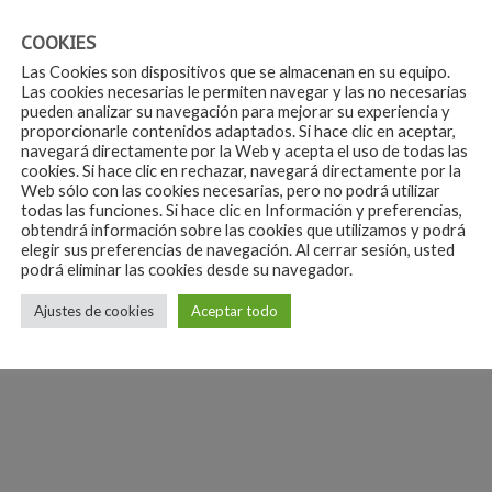
COOKIES
Las Cookies son dispositivos que se almacenan en su equipo.
Las cookies necesarias le permiten navegar y las no necesarias
pueden analizar su navegación para mejorar su experiencia y
proporcionarle contenidos adaptados. Si hace clic en aceptar,
+
+
navegará directamente por la Web y acepta el uso de todas las
cookies. Si hace clic en rechazar, navegará directamente por la
.99
€
14.99
CAMISETAS
CAM
Web sólo con las cookies necesarias, pero no podrá utilizar
Camiseta Jordania
Cam
todas las funciones. Si hace clic en Información y preferencias,
obtendrá información sobre las cookies que utilizamos y podrá
elegir sus preferencias de navegación. Al cerrar sesión, usted
podrá eliminar las cookies desde su navegador.
Ajustes de cookies
Aceptar todo
dir
Añadir
la
a la
a de
lista de
eos
deseos