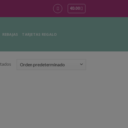
€
0.00
REBAJAS
TARJETAS REGALO
ltados
Añadir
a la
lista de
deseos