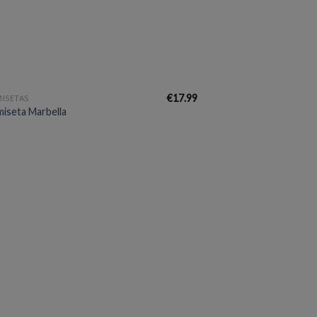
€
17.99
ISETAS
iseta Marbella
Añadir
a la
lista de
deseos