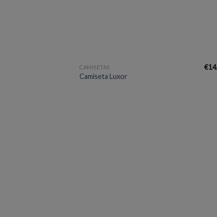
+
€
14
CAMISETAS
Camiseta Luxor
Aña
a 
list
des