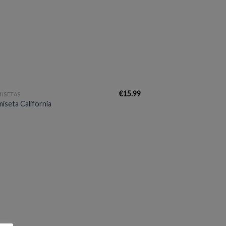
€
15.99
ISETAS
iseta California
Añadir
a la
lista de
deseos