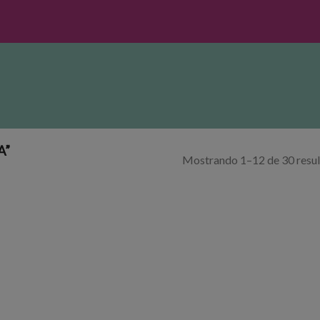
A”
Mostrando 1–12 de 30 resu
dir
Añadir
la
a la
a de
lista de
eos
deseos