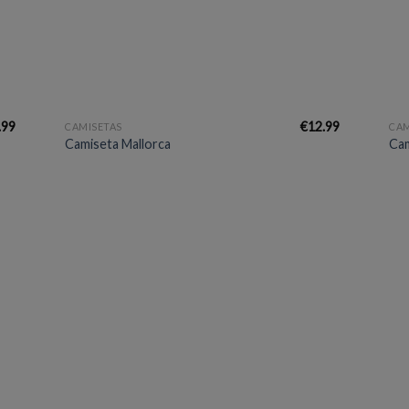
+
+
.99
€
12.99
CAMISETAS
CAM
Camiseta Mallorca
Cam
dir
Añadir
la
a la
a de
lista de
eos
deseos