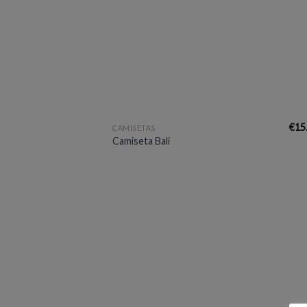
+
€
15
CAMISETAS
Camiseta Bali
Aña
a 
list
des